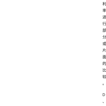
货
学
院
专
题
爱
问
易
答
找
服
务
D