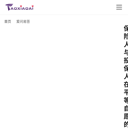
首页
爱问易答