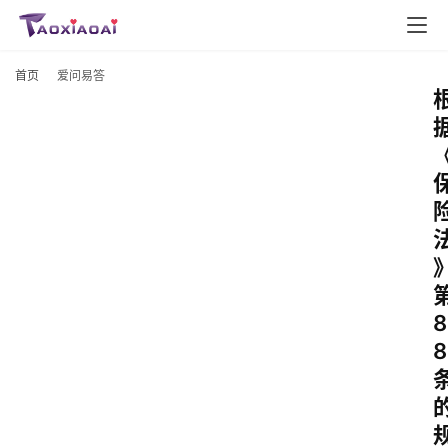
首页
爱问易答
8
8