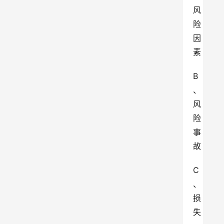
风
险
因
素
B
、
风
险
事
故
C
、
损
失