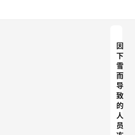
因
下
雪
而
导
致
的
人
员