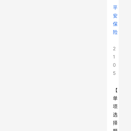
平
安
保
险
2
1
0
5
【
单
项
选
择