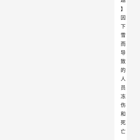
题
】
因
下
雪
而
导
致
的
人
员
冻
伤
和
死
亡