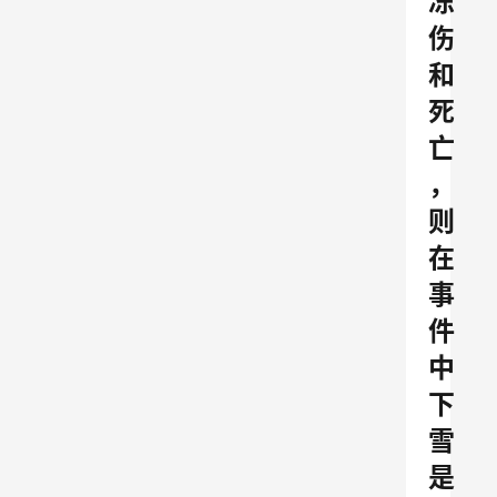
冻
伤
和
死
亡
，
则
在
事
件
中
下
雪
是