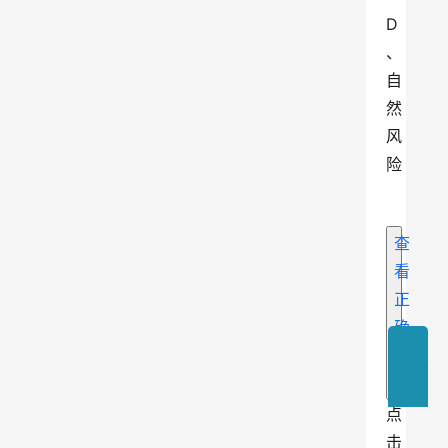
D
、
自
然
风
险
查
看
正
确
答
案
点
击