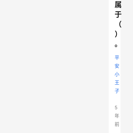
属
于
（
）
。
平
安
小
王
子
5
年
前