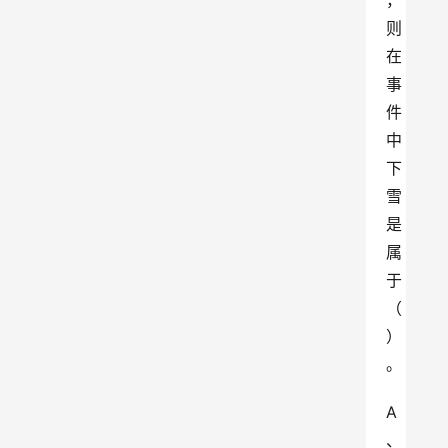
，
则
在
事
件
中
下
雪
是
属
于
（
）
。
A
、