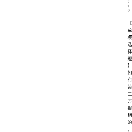
7
1
6
【
单
项
选
择
题
】
如
有
第
三
方
报
销
的
，