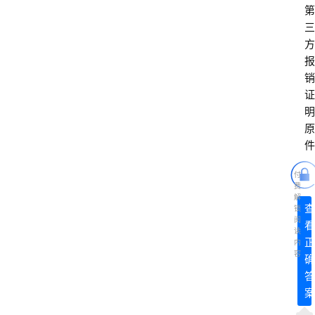
题
第
三
爱
方
问
报
易
销
答
证
明
原
找
件
服
务
付
费
解
查
锁
阅
看
读
正
内
容
确
答
案