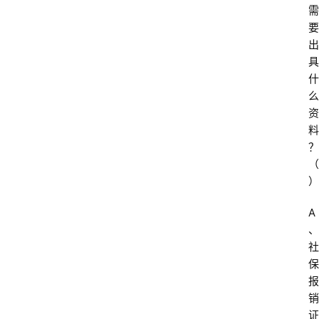
需
要
出
具
什
么
资
料
？
（ 
）
A
、
社
保
报
销
证