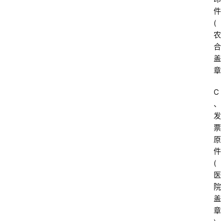
件
(
农
合
盖
章
C
、
发
票
原
件
(
医
院
盖
章