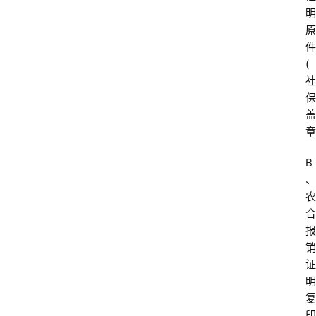
明
原
件
(
社
保
盖
章
B
、
农
合
报
销
证
明
复
印