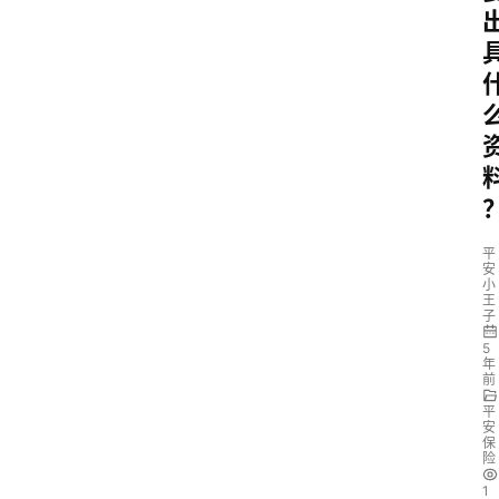
平
安
小
王
子
5
年
前
平
安
保
险
1