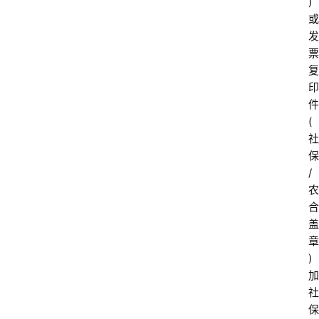
)
或
发
票
复
印
件
(
社
保
/
农
合
盖
章
)
加
社
保