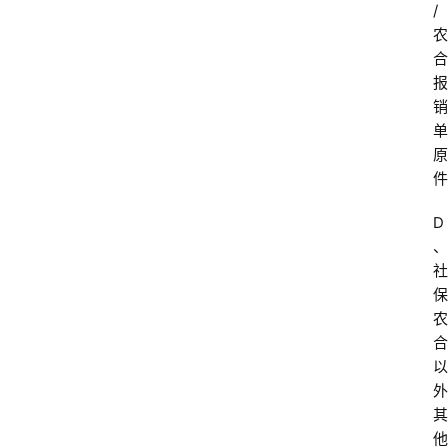
/
农
合
报
销
单
原
首
件
页
D
、
电
社
商
保
干
农
货
合
以
学
外
院
其
专
他
登录
注册