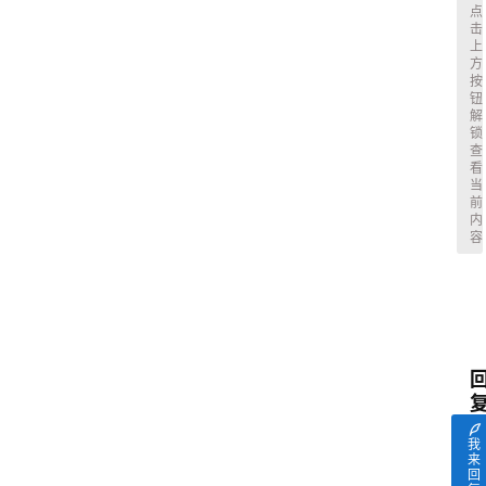
点
击
上
方
按
钮
解
锁
查
看
当
前
内
容
我
来
回