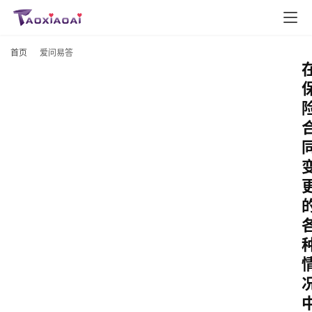
首页
爱问易答