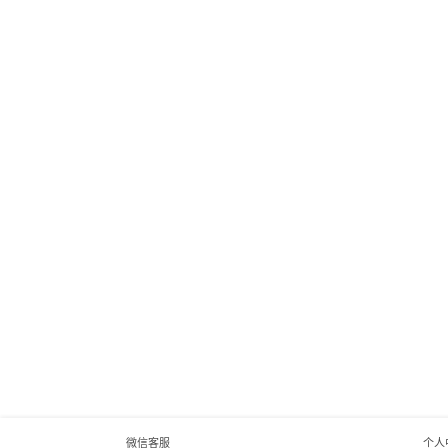
微信客服
个人