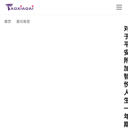
首页
爱问易答