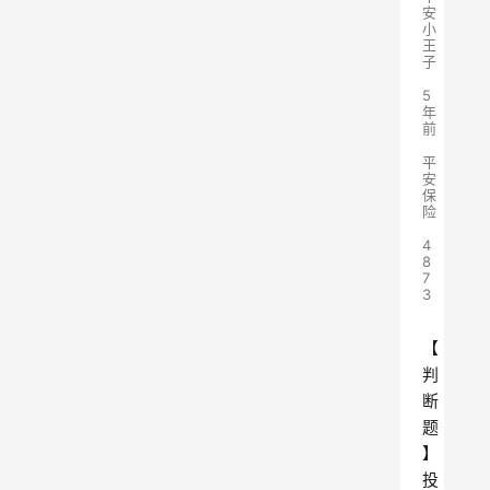
安
小
王
子
5
年
前
平
安
保
险
4
8
7
3
【
判
断
题
】
投