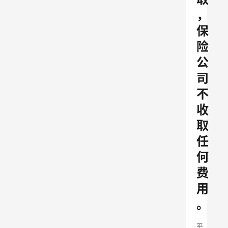
，
保
险
公
司
不
收
取
任
何
费
用
。
平