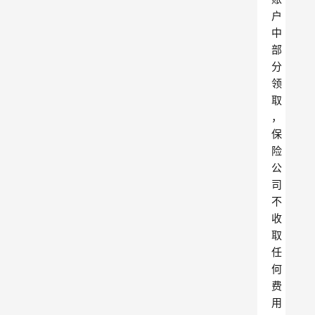
户
中
部
分
领
取
，
保
险
公
司
不
收
取
任
何
费
用