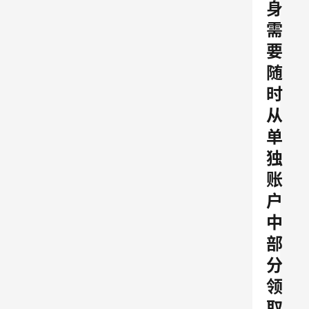
身
需
要
随
时
从
单
独
账
户
中
部
分
领
取