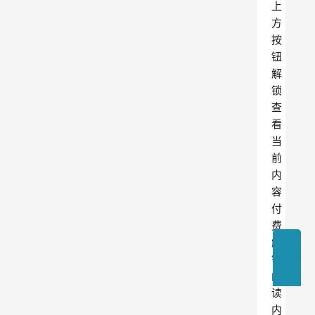
上
方
按
钮
解
锁
查
看
当
前
内
容
付
费
解
锁
阅
读
内