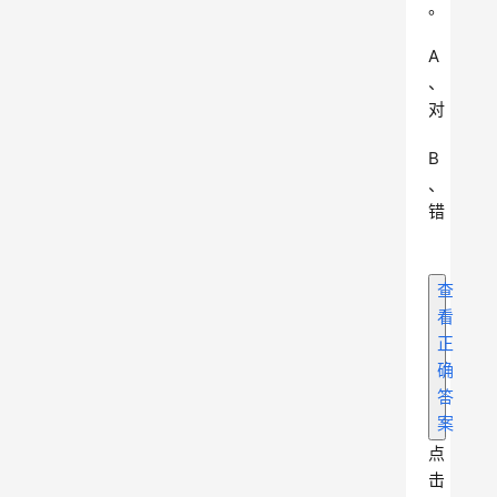
。
A
、
对
B
、
错
查
看
正
确
答
案
点
击