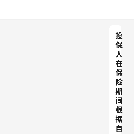
投
保
人
在
保
险
期
间
根
据
自