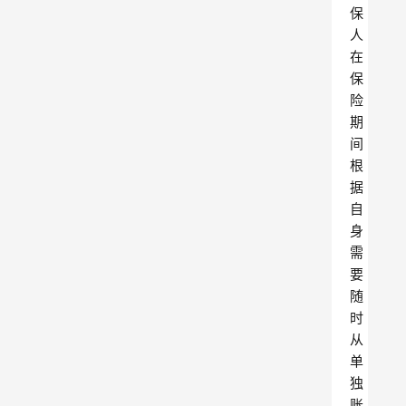
保
人
在
保
险
期
间
根
据
自
身
需
要
随
时
从
单
独
账