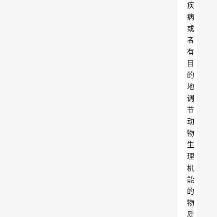
疾
病
或
者
有
目
的
地
调
节
动
物
生
理
机
能
的
物
质