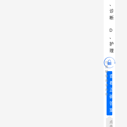
、
诊
断
D
、
护
理
付
费
解
查
锁
阅
看
读
正
内
容
确
答
案
点
击