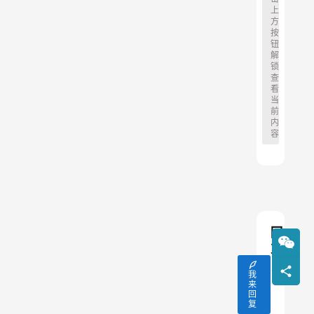
上
方
按
钮
解
锁
查
看
当
前
内
容
回
复
我
来
回
复