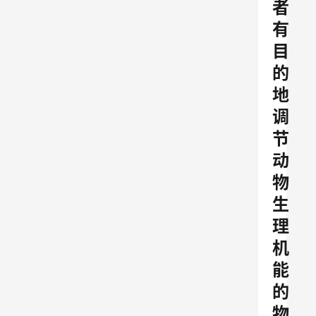
者
有
目
的
地
调
节
动
物
生
理
机
能
的
物