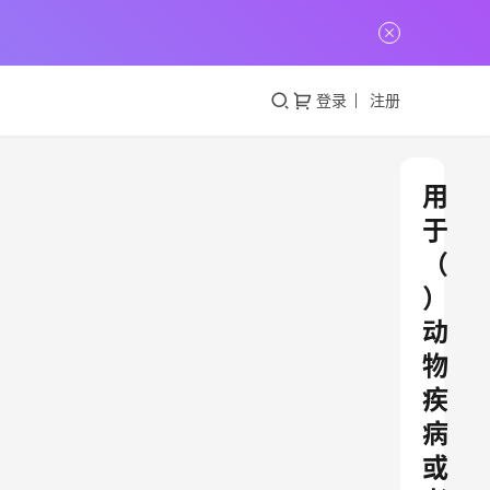
登录
注册
用
于
（
）
动
物
疾
病
或