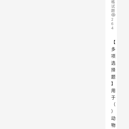
格
试
题
2
6
4
【
多
项
选
择
题
】
用
于
（
）
动
物