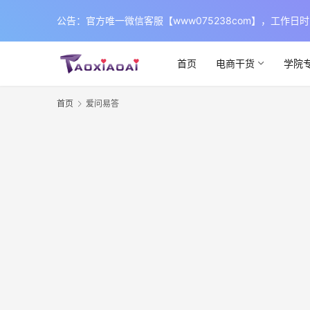
公告：官方唯一微信客服【www075238com】，工
首页
电商干货
学院
首页
爱问易答