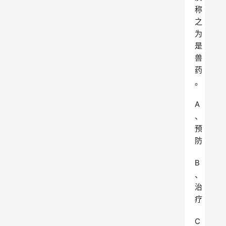
称
之
为
是
兽
药
。
A
、
预
防
B
、
治
疗
C