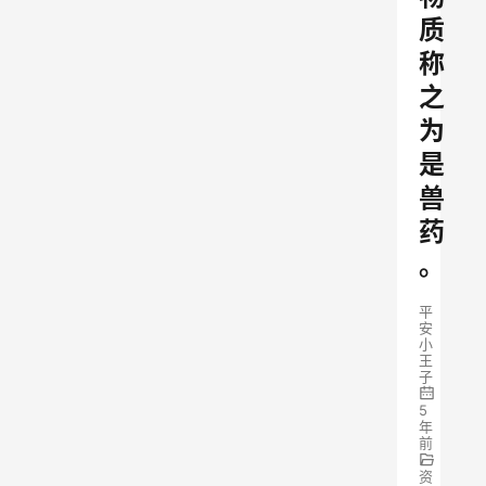
质
称
之
为
是
兽
药
。
平
安
小
王
子
5
年
前
资