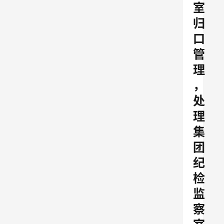
室
归
口
管
理
，
处
理
集
团
纪
检
监
察