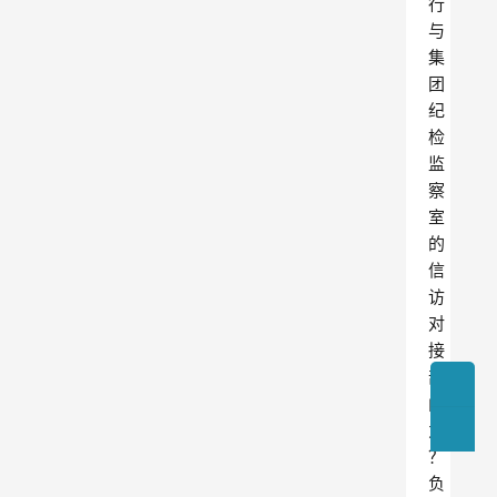
行
与
集
团
纪
检
监
察
室
的
信
访
对
接
部
门
为
？
负