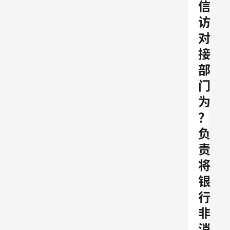
信
访
对
接
部
门
为
？
负
责
将
银
行
非
消