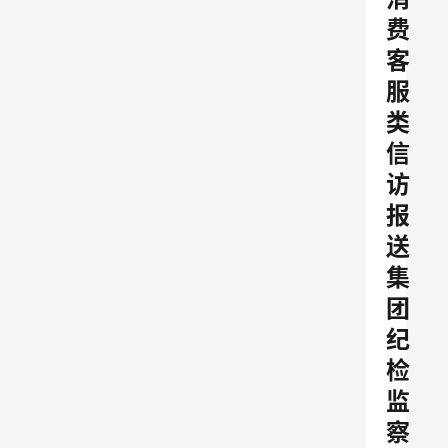
费
客
服
类
信
访
报
送
集
团
纪
检
监
察