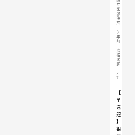
融
专
家
张
伟
杰
3
年
前
资
格
试
题
7
7
【
单
选
题
】
银