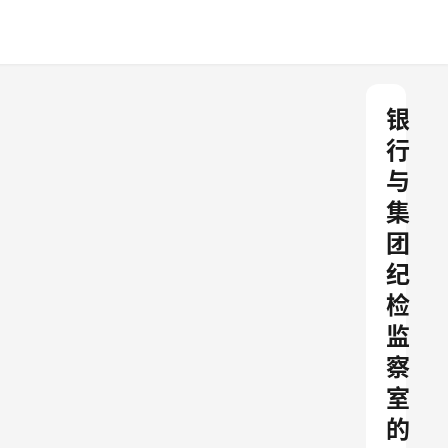
银
行
与
集
团
纪
检
监
察
室
的