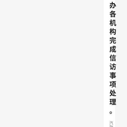
办
各
机
构
完
成
信
访
事
项
处
理
。
汽