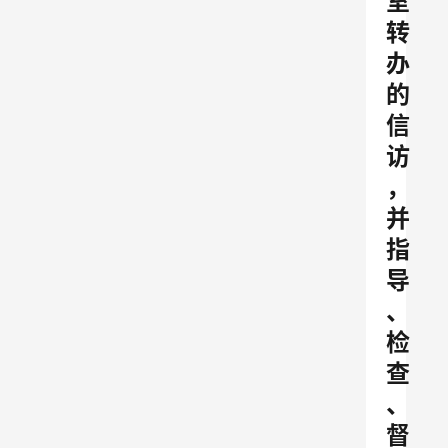
室
转
办
的
信
访
，
并
指
导
、
检
查
、
督