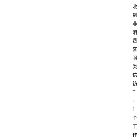
T
+
1