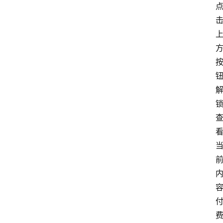
货
学
院
专
题
爱
问
易
答
找
服
务