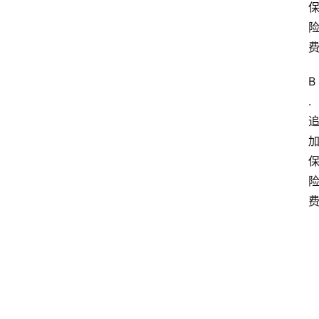
B
.
w
w
w
.
0