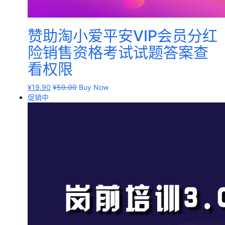
爱
赞助淘小爱平安VIP会员分红
问
易
险销售资格考试试题答案查
答
看权限
找
¥
19.90
¥
59.00
Buy Now
服
促销中
务