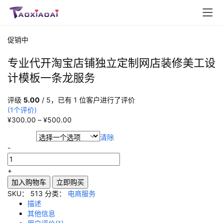
促销中
专业代开淘宝店铺独立定制网店装修美工设
计模板一条龙服务
评级
5.00
/ 5，已有
1
位客户进行了评价
(
1
个评价)
¥
300.00
–
¥
500.00
类型选项
清除
-
+
加入购物车
立即购买
SKU：
513
分类：
电商服务
描述
其他信息