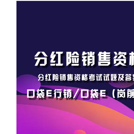
首
页
电
商
干
货
学
院
专
题