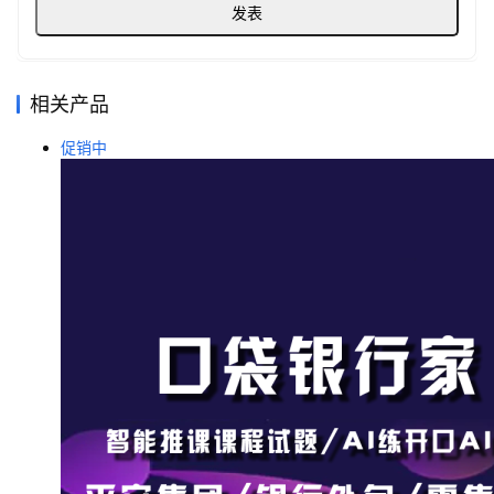
商
干
货
相关产品
学
促销中
院
专
题
爱
问
易
答
找
服
务