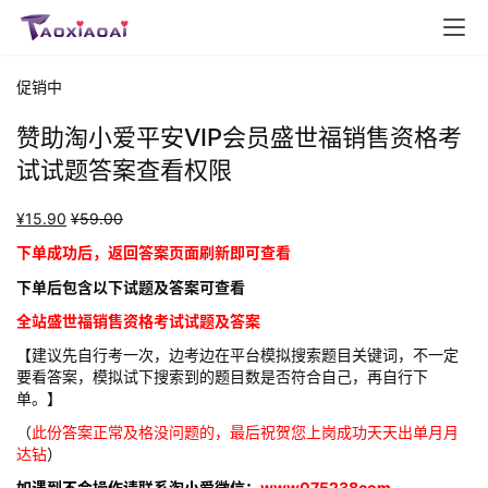
促销中
赞助淘小爱平安VIP会员盛世福销售资格考
试试题答案查看权限
¥
15.90
¥
59.00
下单成功后，返回答案页面刷新即可查看
下单后包含以下试题及答案可查看
全站盛世福销售资格考试试题及答案
【建议先自行考一次，边考边在平台模拟搜索题目关键词，不一定
要看答案，模拟试下搜索到的题目数是否符合自己，再自行下
单。】
（
此份答案正常及格没问题的，最后祝贺您上岗成功天天出单月月
达钻
）
如遇到不会操作请联系淘小爱微信：
www075238com