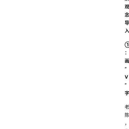
“
V
”