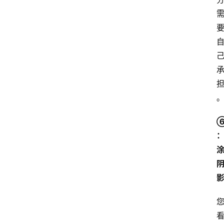
题
爱
问
易
答
找
服
务