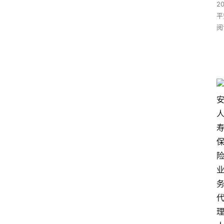
2
平
阅