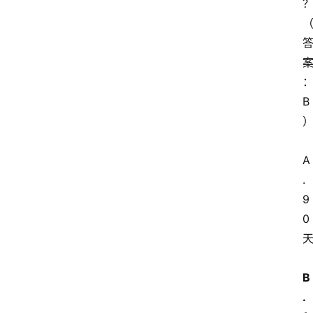
？
B
A
.
9
0
B
.