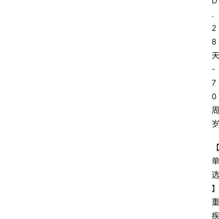
D
.
2
8
-
7
0