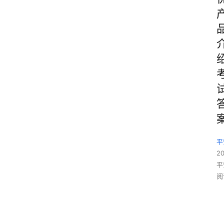
平
2
平
阅