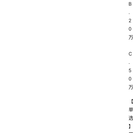
B
.
2
0
C
.
5
0