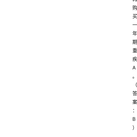
首
页
电
A
商
。
干
货
学
院
专
B
题