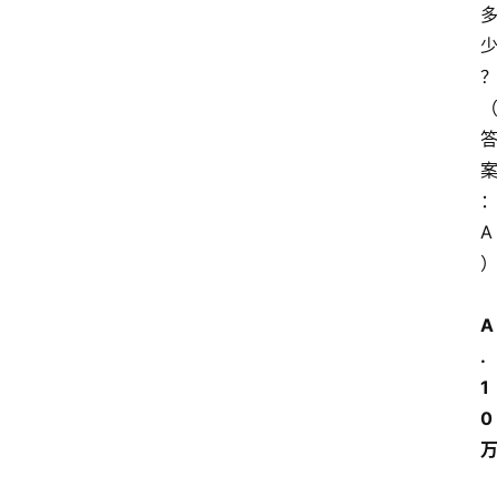
？
A
A
.
1
0