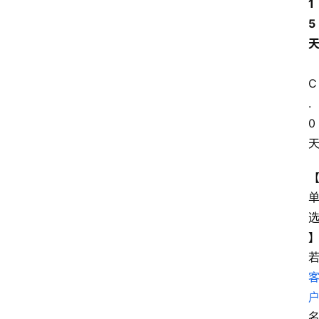
1
5
C
.
0