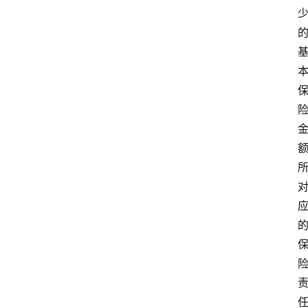
院
专
题
爱
问
易
答
找
服
务