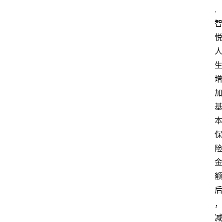
.
首
页
电
商
干
货
学