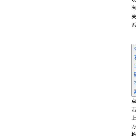
电
商
干
货
学
院
专
题
爱
问
易
答
找
服
务