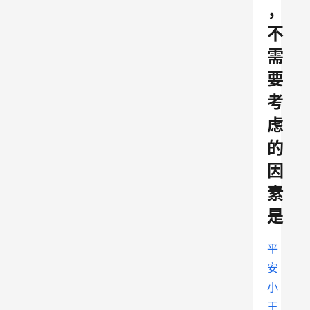
，
不
需
要
考
虑
的
因
素
是
平
安
小
王