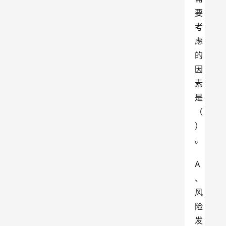
要
考
虑
的
因
素
是
（ 
）
。
A
、
风
险
发