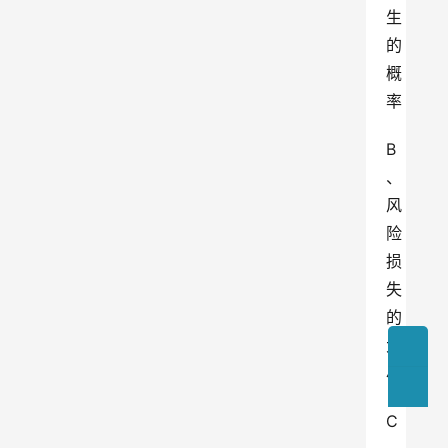
生
的
概
率
B
、
风
险
损
失
的
大
小
C