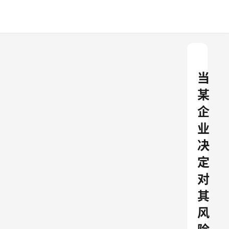
当
某
企
业
决
定
对
其
风