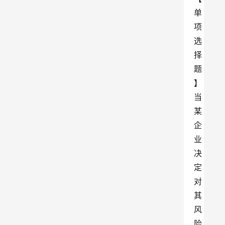
单
项
选
择
题
】
当
某
企
业
决
定
对
其
风
险