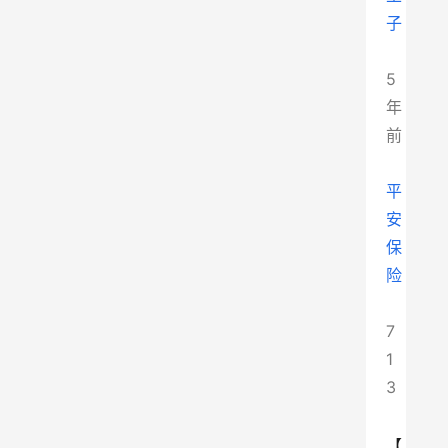
子
5
年
前
平
安
保
险
7
1
3
【