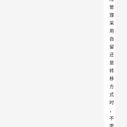
管
理
采
用
自
留
还
是
转
移
方
式
时
，
不
需