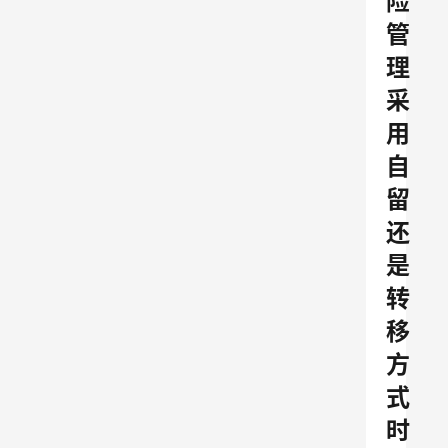
险
管
理
采
用
自
留
还
是
转
移
方
式
时