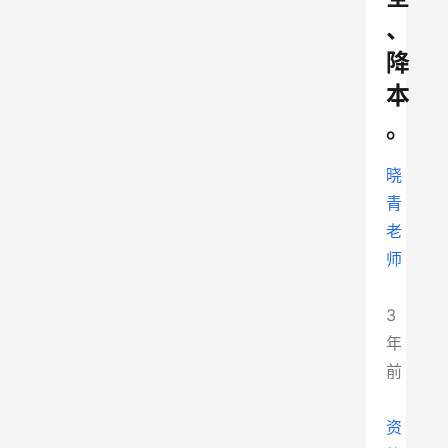
、
降
本
。
晓
青
老
师
3
年
前
资