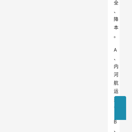
全
、
降
本
。
A
、
内
河
航
运
建
设
B
、