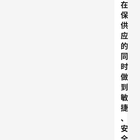
在
保
供
应
的
同
时
做
到
敏
捷
、
安
全