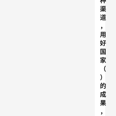
种
渠
道
，
用
好
国
家
（
）
的
成
果
，