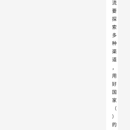
流
要
探
索
多
种
渠
道
，
用
好
国
家
（
）
的