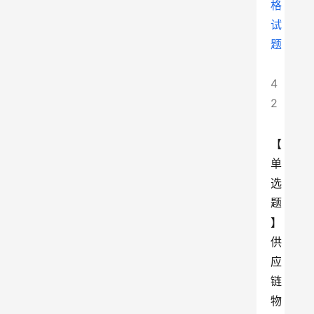
格
试
题
4
2
【
单
选
题
】
供
应
链
物