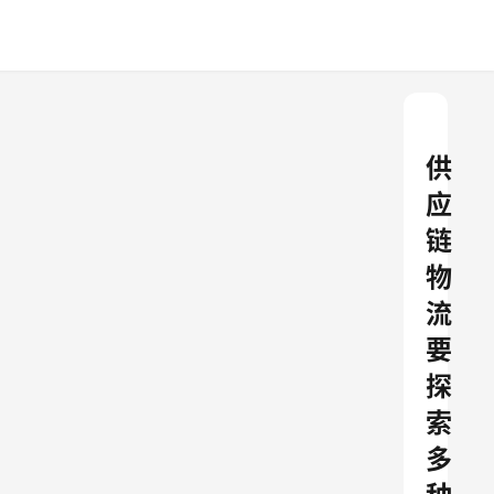
供
应
链
物
流
要
探
索
多