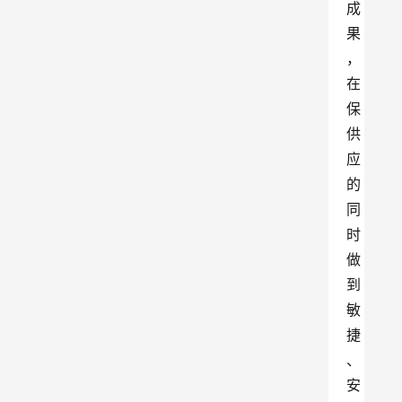
成
果
，
在
保
供
应
的
同
时
做
到
敏
捷
、
安