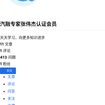
干
货
学
汽融专家张伟杰
认证会员
院
专
题
天天学习，向更多知识进步
11
文章
爱
1
评论
问
413
问题
易
1
粉丝
答
关注
文章
找
评论
服
务
问答
关注