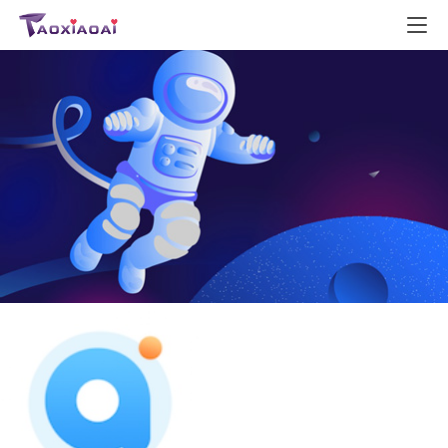
首
页
电
商