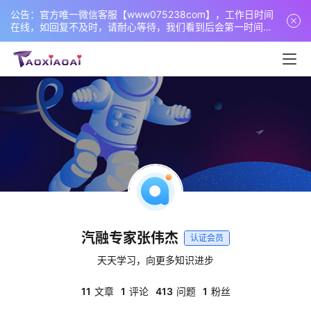
公告：官方唯一微信客服【www075238com】，工作日时间
在线，如回复不及时，请耐心等待，我们看到后会第一时间回
复您！
首
页
电
汽融专家张伟杰
认证会员
商
干
天天学习，向更多知识进步
货
11
文章
1
评论
413
问题
1
粉丝