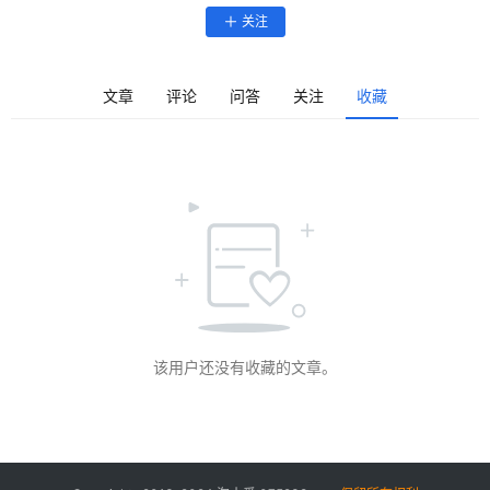
学
关注
院
专
登录
注册
题
文章
评论
问答
关注
收藏
爱
问
易
答
找
服
务
该用户还没有收藏的文章。