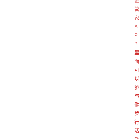
A
P
P