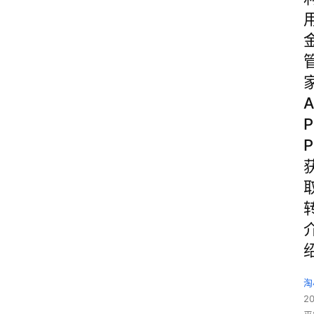
A
P
P
淘
2