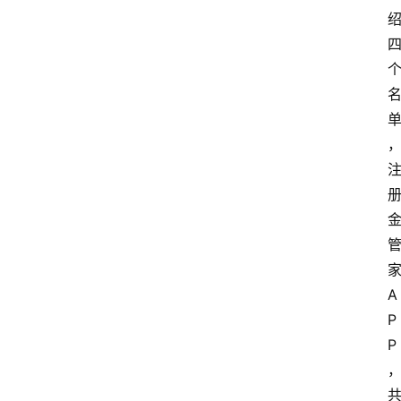
A
P
P