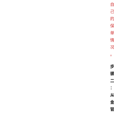
爱
问
易
答
找
服
务