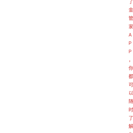
A
P
P