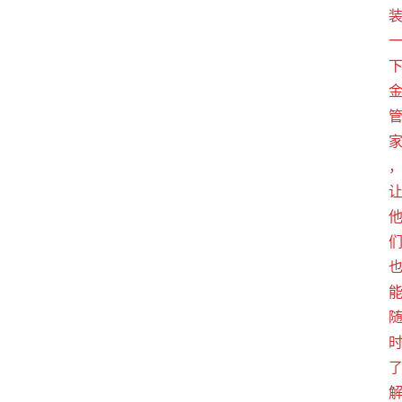
首
页
电
商
干
货
学
院
专
题