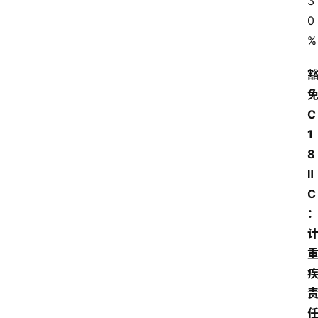
3
0
%
C
1
8
Ⅱ
C