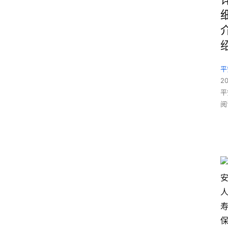
平
2
平
阅