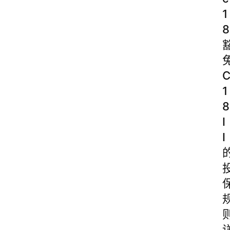
1
8
1
8
I
I