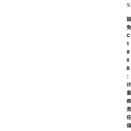
%
C
1
8
Ⅱ
B