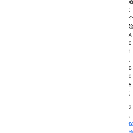
A
0
1
B
0
5
2