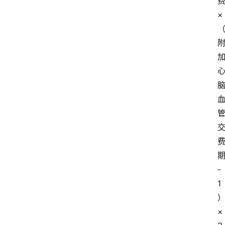
×
-
1
×