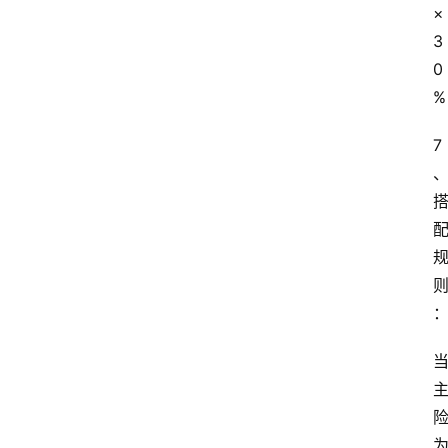
×
3
0
%
7