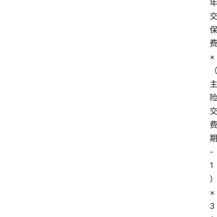
×
-
1
×
3