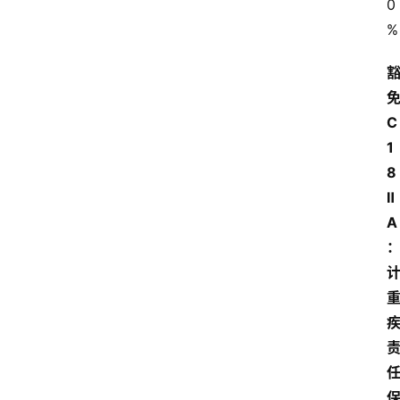
0
%
C
1
8
Ⅱ
A