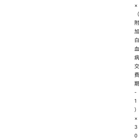
×
-
1
×
3
0