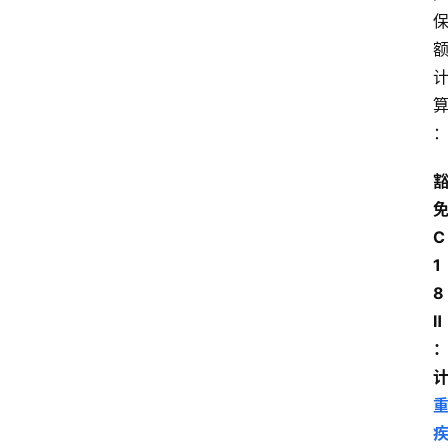
C
1
8
Ⅱ