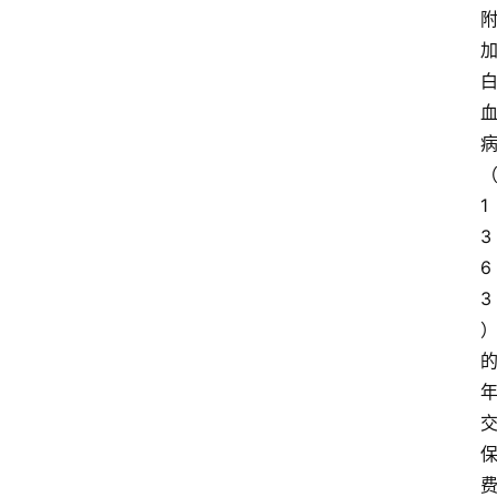
院
专
题
爱
问
易
答
1
3
找
6
服
3
务