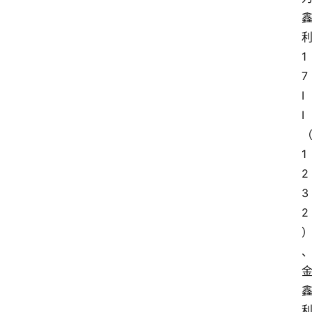
1
7 
I
I
1
2
3
2