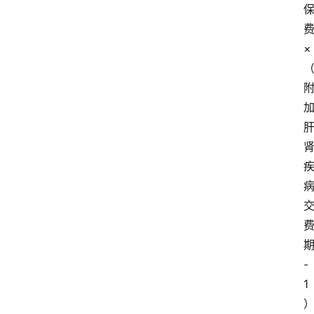
×
-
1