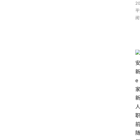
2
平
阅