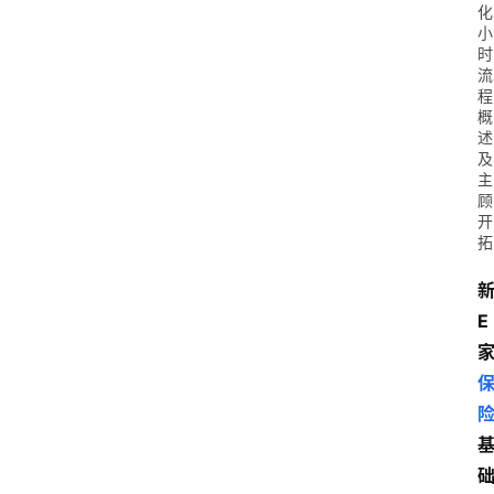
化
小
时
流
程
概
述
及
主
顾
开
拓
E