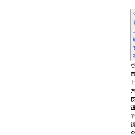
首
页
电
商
干
货
学
院
专
题