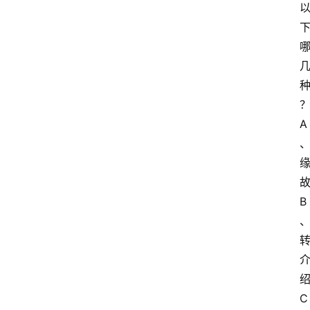
A
B
C