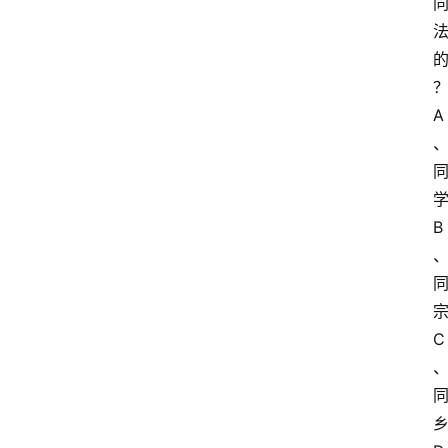
A
B
C