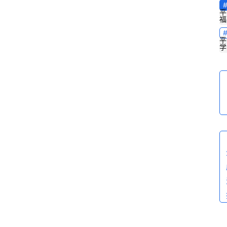
平
福
平
首
学
页
电
商
干
货
学
院
专
登录
注册
题
爱
问