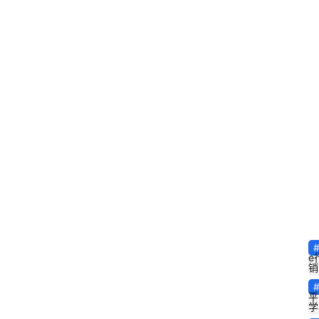
e
销
平
学