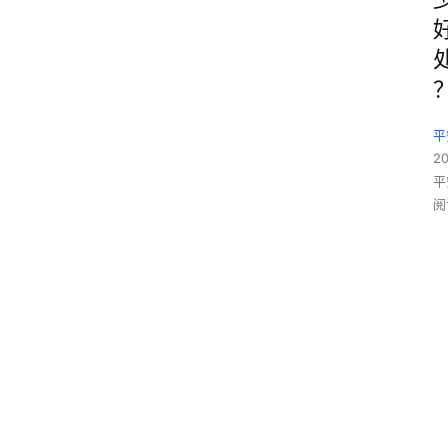
平
2
平
阅