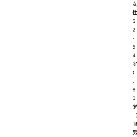
5
2
-
5
4
6
0