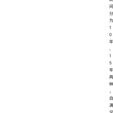
1
0
1
5