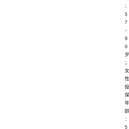
5
7
-
9
0
5