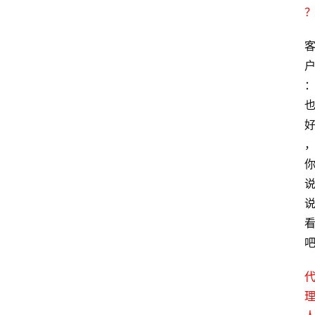
专
题
爱
问
易
答
找
服
务