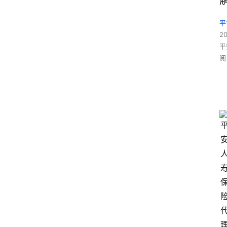
平
2
平
阅