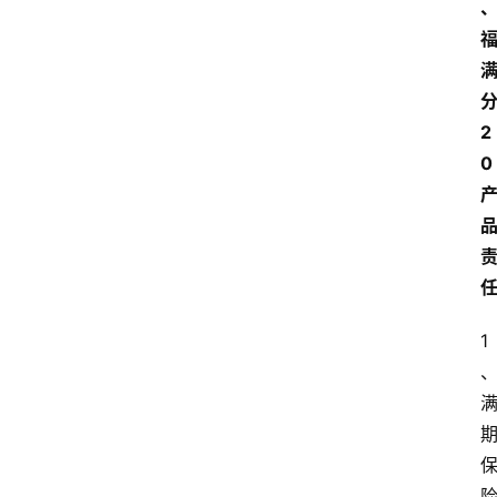
爱
问
易
答
2
找
0
服
务
1