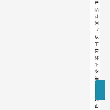
产
品
计
划
（
以
下
简
称
平
安
福
）
，
其
由