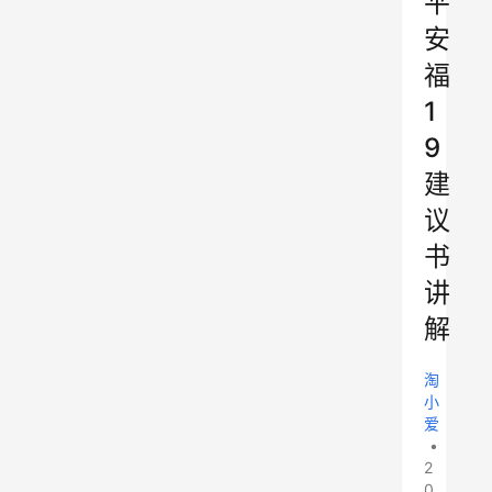
平
安
福
1
9
建
议
书
讲
解
淘
小
爱
•
2
0