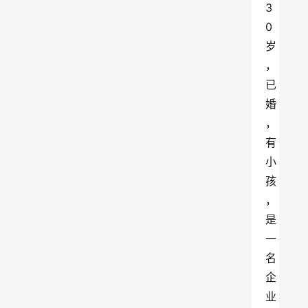
3
0
岁
，
已
婚
，
有
小
孩
，
是
一
名
企
业