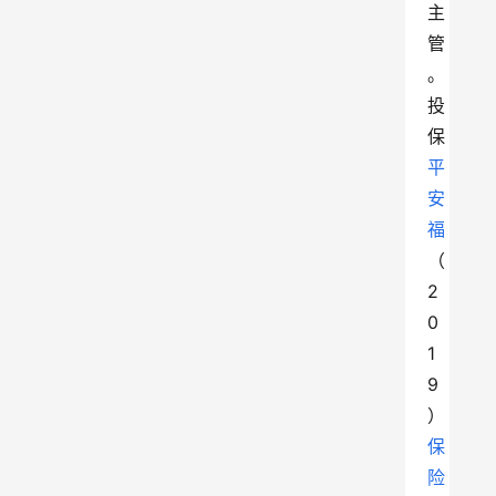
主
管
。
投
保
平
安
福
（
2
0
1
9
）
保
险