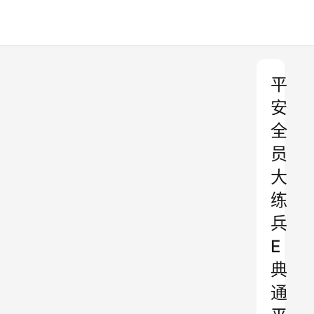
平
安
全
员
大
练
兵
E
典
通