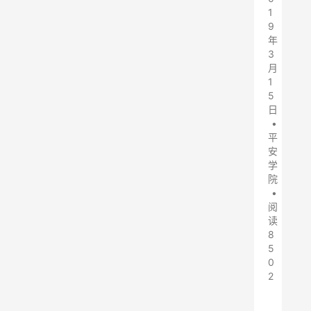
1
9
年
3
月
1
5
日
•
平
安
学
院
•
阅
读
8
5
0
2