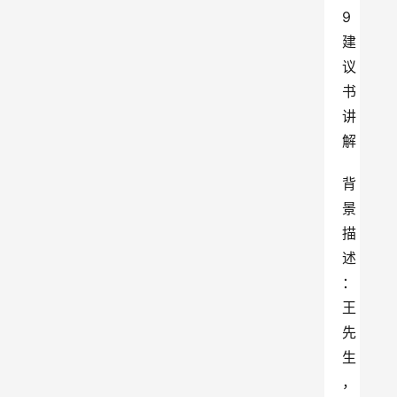
背
景
描
述
：
王
先
生
，