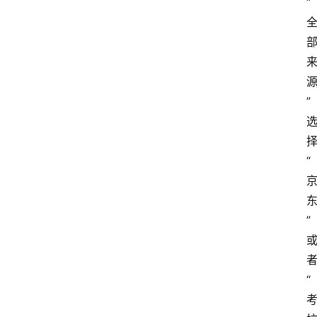
“
爱
问
易
答
找
”
服
务
“
”
“