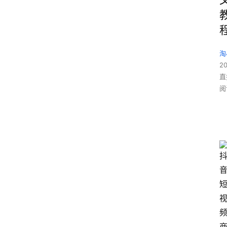
淘
2
直
阅