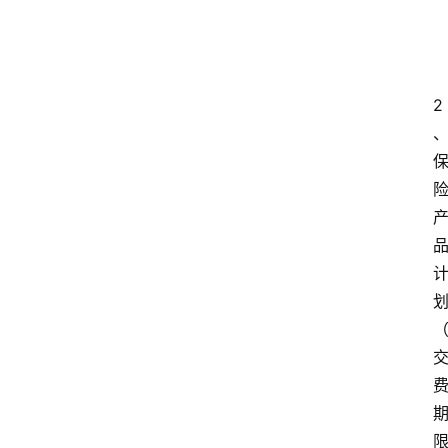
2
首
页
电
商
干
货
学
院