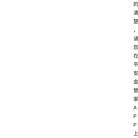
A
P
P