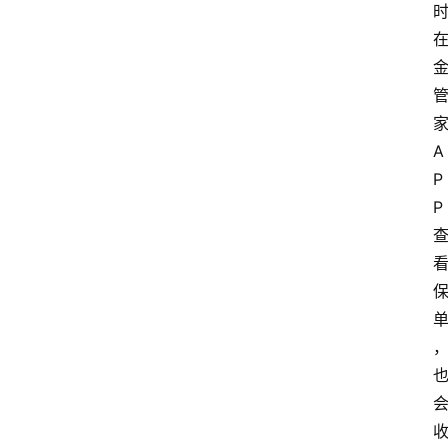
A
P
P