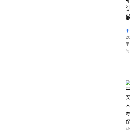
平
2
平
阅