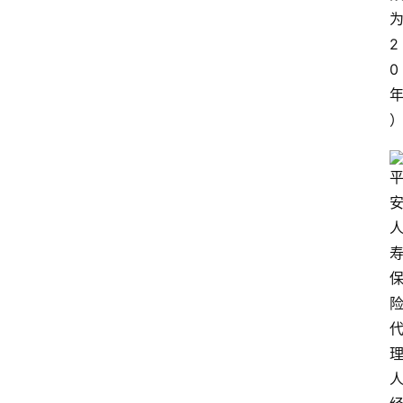
专
题
2
0
爱
问
易
答
找
服
务