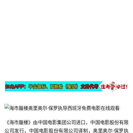
《海市蜃楼》由中国电影集团公司进口，中国电影股份有限
公司发行，中国电影股份有限公司译制，奥里奥尔·保罗执