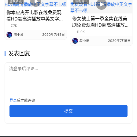
影视资讯
影视资讯
你本应离开电影在线免费观
修女战士第一季全集在线美
看HD超高清播放中英文字幕
剧免费观看HD超高清播放中
不卡顿
7.7K
英文字幕不卡顿
11.0K
淘小爱
2020年7月5日
淘小爱
2020年7月5日
发表回复
请登录后评论...
登录
后才能评论
提交