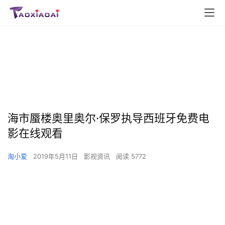
海市蜃楼奥里奥尔·保罗执导西班牙免费电
影在线观看
淘小爱
2019年5月11日
影视资讯
阅读 5772