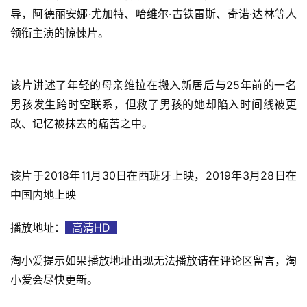
导，阿德丽安娜·尤加特、哈维尔·古铁雷斯、奇诺·达林等人
领衔主演的惊悚片。
该片讲述了年轻的母亲维拉在搬入新居后与25年前的一名
男孩发生跨时空联系，但救了男孩的她却陷入时间线被更
改、记忆被抹去的痛苦之中。
首
该片于2018年11月30日在西班牙上映，2019年3月28日在
页
中国内地上映
播放地址：
  高清HD  
电
商
淘小爱提示如果播放地址出现无法播放请在评论区留言，淘
干
货
小爱会尽快更新。