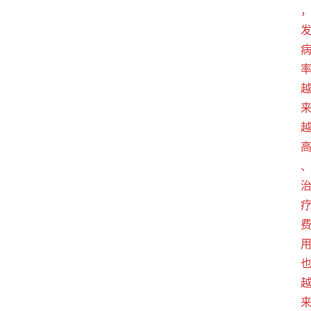
专
题
爱
问
易
答
找
服
务