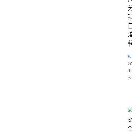
淘
2
平
阅