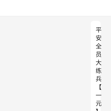
平
安
全
员
大
练
兵
【
一
元