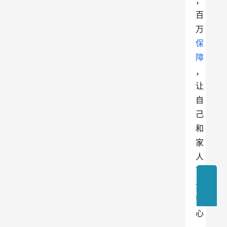
，
百
万
保
障
，
让
自
己
和
家
人
百
分
安
心