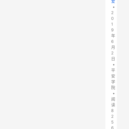
爱
•
2
0
1
9
年
6
月
2
日
•
平
安
学
院
•
阅
读
8
2
5
6