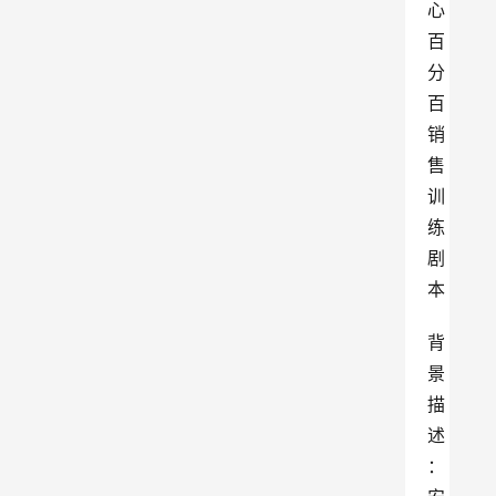
背
景
描
述
：