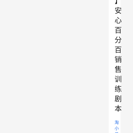
】
安
心
百
分
百
销
售
训
练
剧
本
淘
小