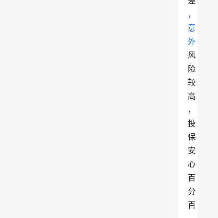
差
，
意
外
风
险
较
高
，
投
保
安
心
百
分
百