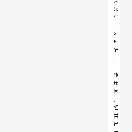
安
先
生
，
2
5
岁
，
工
作
原
因
，
经
常
出