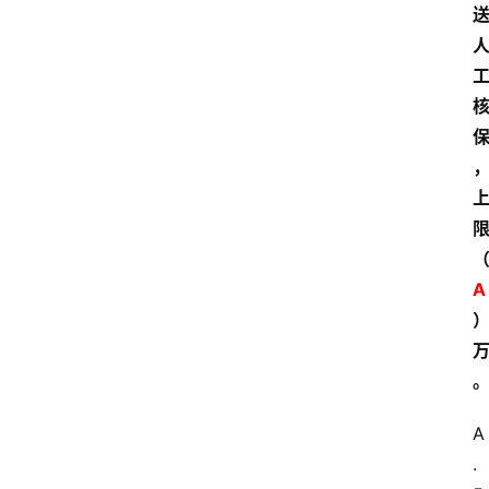
A
A
.