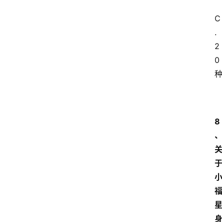
C
.
2
0
8