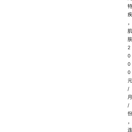
首
页
电
2
商
0
干
0
货
0
学
/
院
专
/
题
爱
问