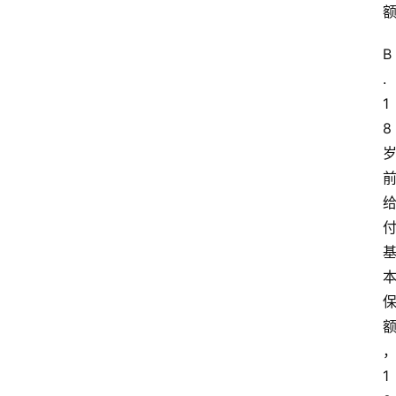
B
.
1
8
1