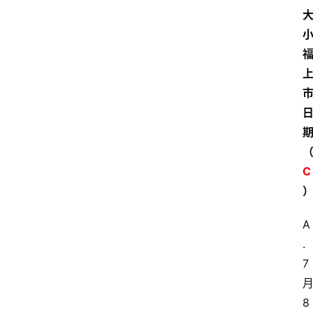
C
A
.
7
8