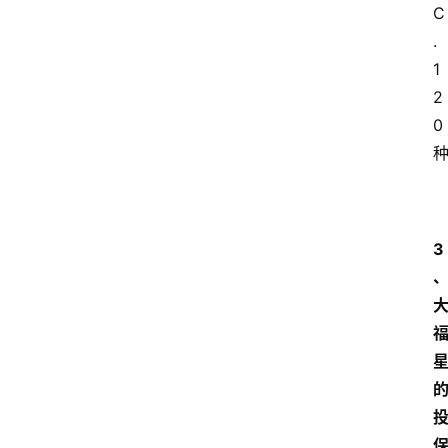
C
.
1
2
0
3