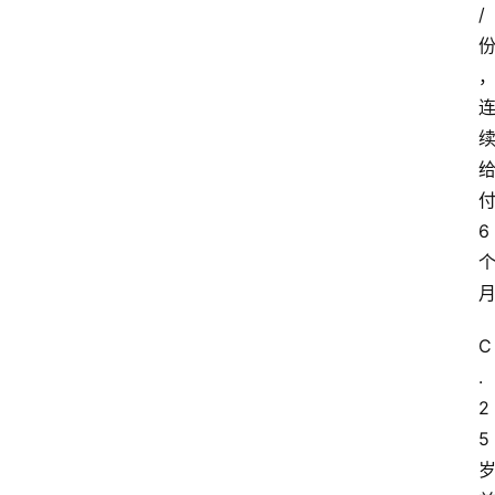
/
6
C
.
2
5