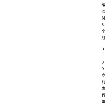
易
答
找
6
服
务
B
.
3
0