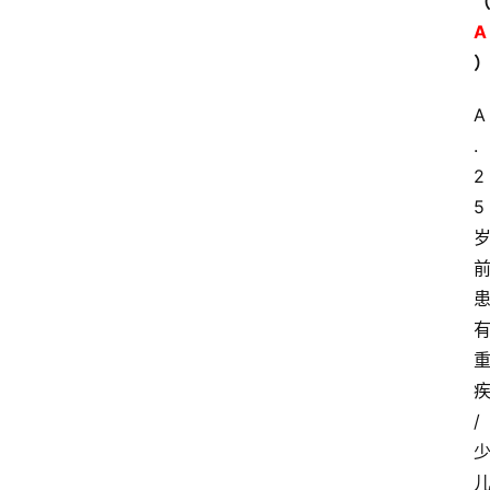
A
A
.
2
5
/