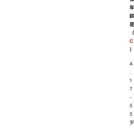
C
A
.
1
7
-
5
5