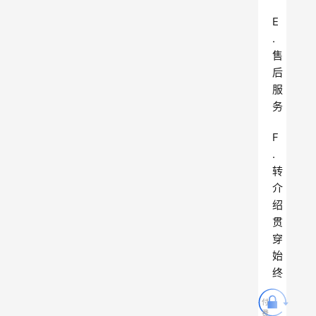
E
.
售
后
服
务
F
.
转
介
绍
贯
穿
始
终
付
费