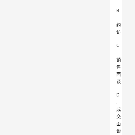
B
.
约
访
C
.
销
售
面
谈
D
.
成
交
面
谈