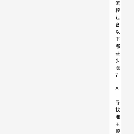
流
程
包
含
以
下
哪
些
步
骤
？
A
.
寻
找
准
主
顾