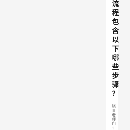
流
程
包
含
以
下
哪
些
步
骤
？
晓
青
老
师
1