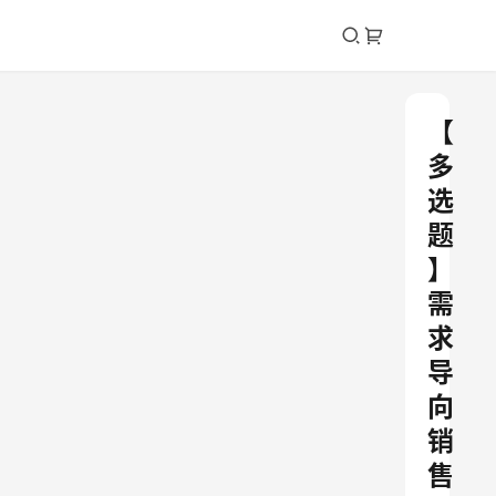
【
多
选
题
】
需
求
导
向
销
售