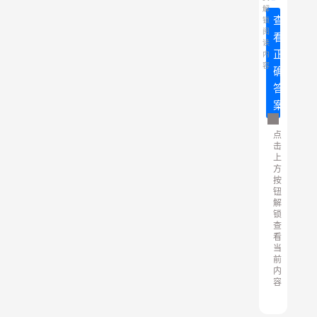
解
查
锁
阅
看
读
正
内
容
确
答
案
点
击
上
方
按
钮
解
锁
查
看
当
前
内
容