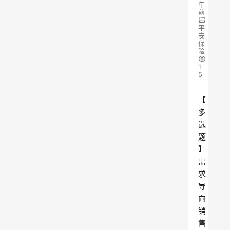
年
前
平
安
保
险
1
5
【
多
选
题
】
需
求
导
向
销
售