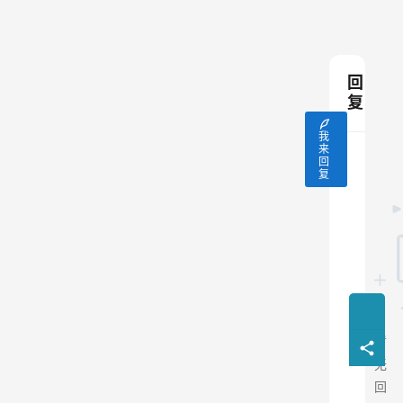
回
复
我
来
回
复
暂
无
回