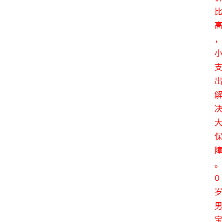
专
题
爱
问
易
答
找
服
务
0