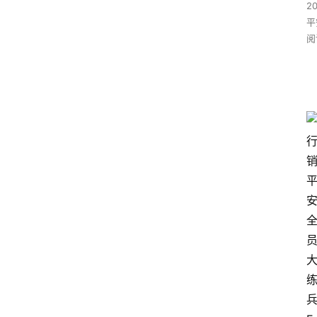
2
平
阅