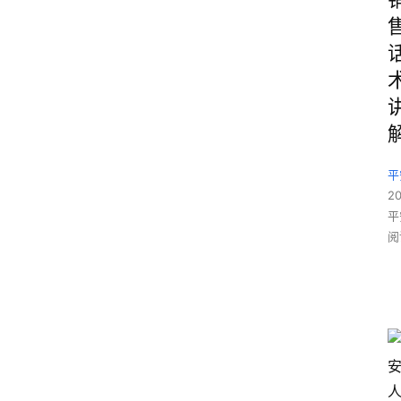
平
2
平
阅