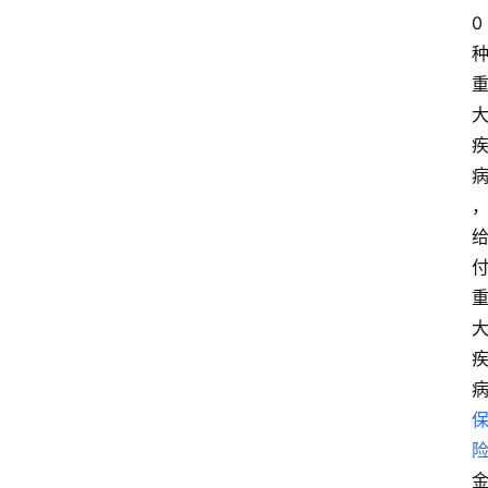
0
， 
付