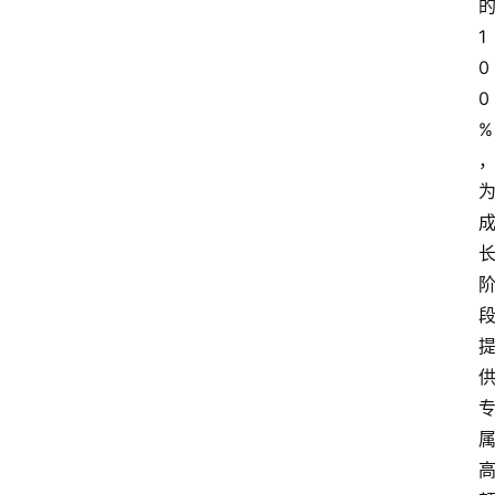
1
0
0
%
首
页
电
商
干
货
学
院
专
题