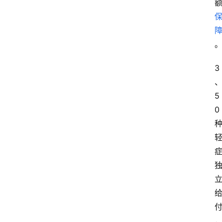
爱
问
易
答
3
找
服
务
5
0