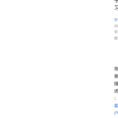
平
2
平
阅