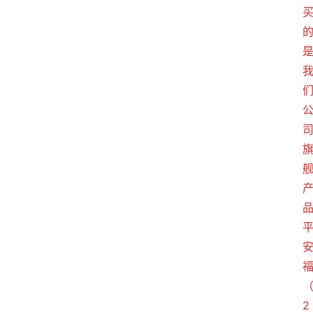
学
院
专
题
爱
问
易
答
找
服
务
2