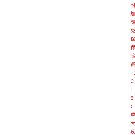
C
1
8