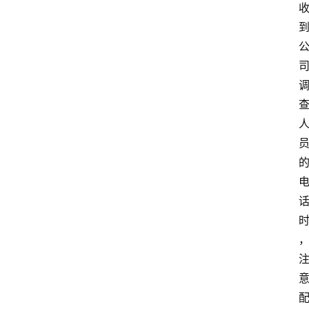
爱
问
易
答
找
服
务