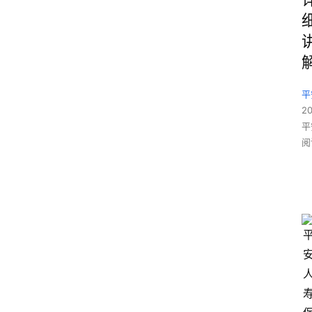
平
2
平
阅