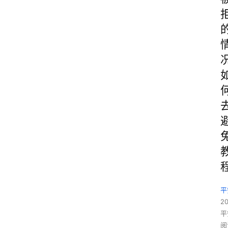
平
2
平
阅