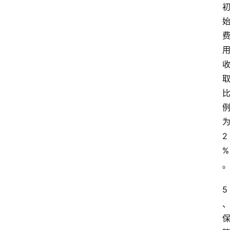
2
%
5