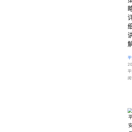
平
2
平
阅