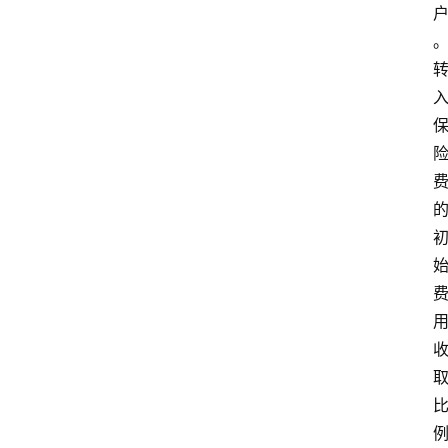
爱
问
易
答
找
服
务