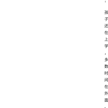
专
题
爱
问
易
答
找
服
务