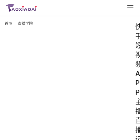
首页
直播学院
A
P
P