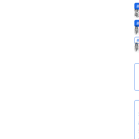
快
电
直
学
直
学
首
页
电
商
干
货
学
院
专