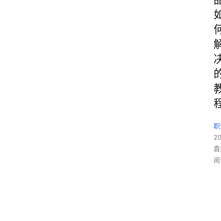
职
2
直
阅