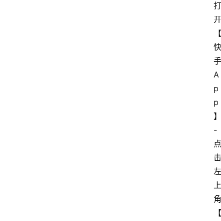
首
页
A
电
p
商
p
干
货
- 
学
院
专
题
爱
问