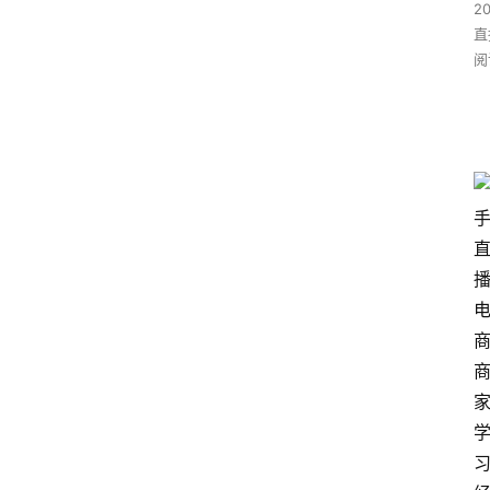
2
直
阅