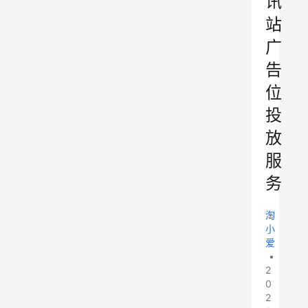
讯
站
广
告
位
投
放
服
务
淘
小
爱
•
2
0
2