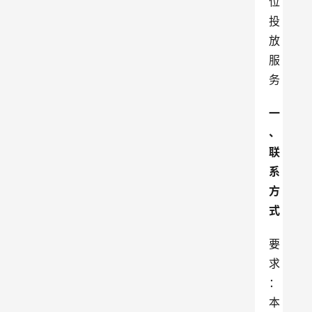
一
、
联
系
方
式
要
求
：
本