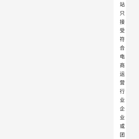
站
只
接
受
符
合
电
商
运
营
行
业
企
业
或
团