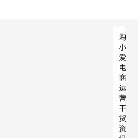
淘
小
爱
电
商
运
营
干
货
资