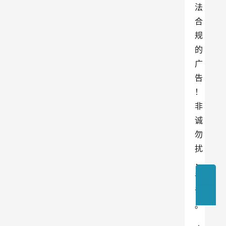
法
合
规
的
广
告
！
非
诚
勿
扰
，
谢
谢
。