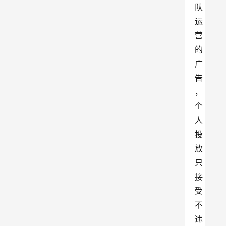
队
运
营
的
广
告
，
个
人
投
放
只
接
受
不
违