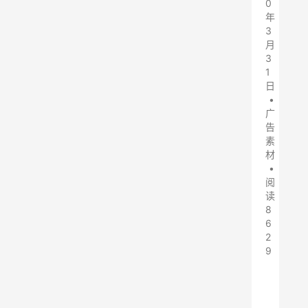
0
年
3
月
3
1
日
•
广
告
素
材
•
阅
读
8
6
2
9