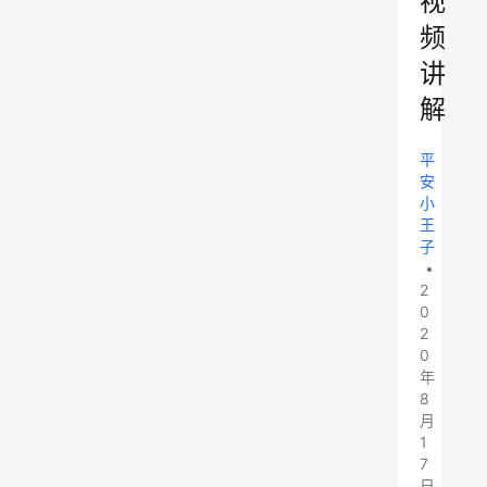
视
频
讲
解
平
安
小
王
子
•
2
0
2
0
年
8
月
1
7
日