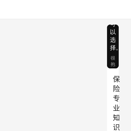
保
险
专
业
知
识