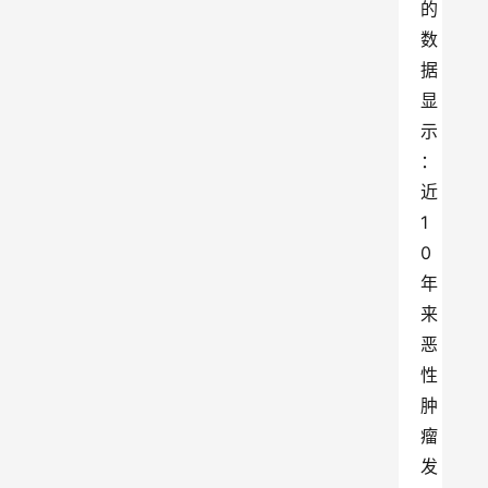
的
数
据
显
示
：
近
1
0
年
来
恶
性
肿
瘤
发