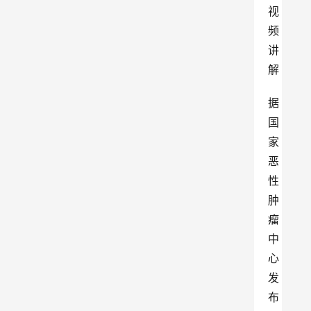
据
国
家
恶
性
肿
瘤
中
心
发
布