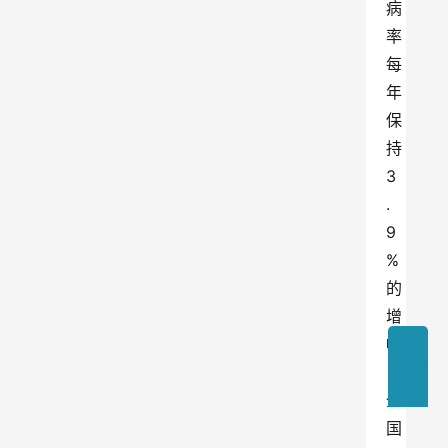
病
率
每
年
保
持
3
.
9
%
的
增
幅
，
全
国