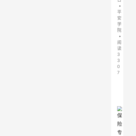
•
平
安
学
院
•
阅
读
3
3
0
7