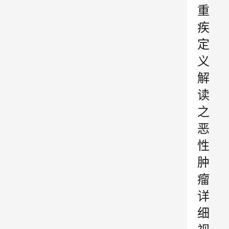
重
疾
定
义
解
读
之
恶
性
肿
瘤
详
细