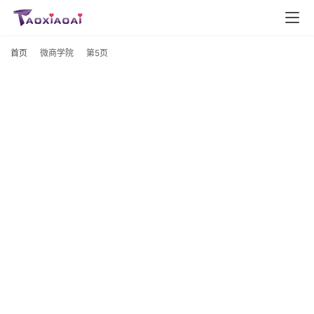
首页
微商学院
第5页