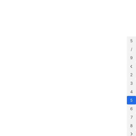
5
/
9
2
3
4
5
6
7
8